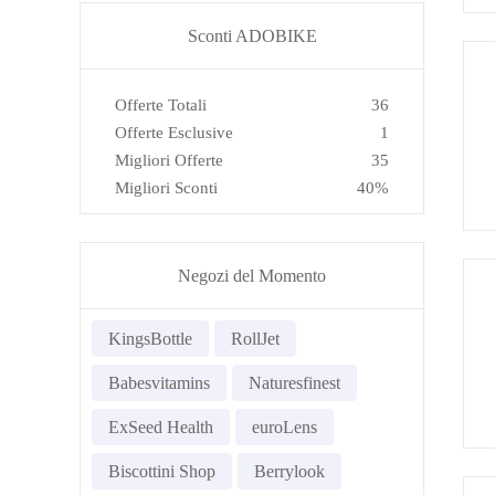
Sconti ADOBIKE
Offerte Totali
36
Offerte Esclusive
1
Migliori Offerte
35
Migliori Sconti
40%
Negozi del Momento
KingsBottle
RollJet
Babesvitamins
Naturesfinest
ExSeed Health
euroLens
Biscottini Shop
Berrylook