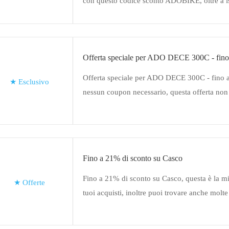
con questo codice sconto ADOBIKE, oltre a isc
newsletter di ADOBIKE per ricevere offerte es
speciali direttamente nella tua casella di posta,
per iniziare
Offerta speciale per ADO DECE 300C - fino
Offerta speciale per ADO DECE 300C - fino 
★
Esclusivo
nessun coupon necessario, questa offerta non
utilizzata con nessun coupon
Fino a 21% di sconto su Casco
Fino a 21% di sconto su Casco, questa è la mig
★
Offerte
tuoi acquisti, inoltre puoi trovare anche molte 
coupon ADOBIKE, tra cui 10€ di sconto sul 
di sconto per gli studenti