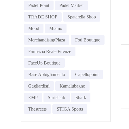
Padel-Point
Padel Market
TRADE SHOP
Spatarella Shop
Mood
Miamo
MerchandisingPlaza
Foti Boutique
Farmacia Reale Firenze
FaceUp Boutique
Base Abbigliamento
Capellopoint
Gagliardisrl
Kamalubagno
EMP
Surfshark
Shark
Thestreets
STIGA Sports