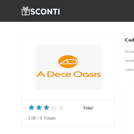
Cod
Scont
incre
contr
Vota!
3.00
/
0
Votato