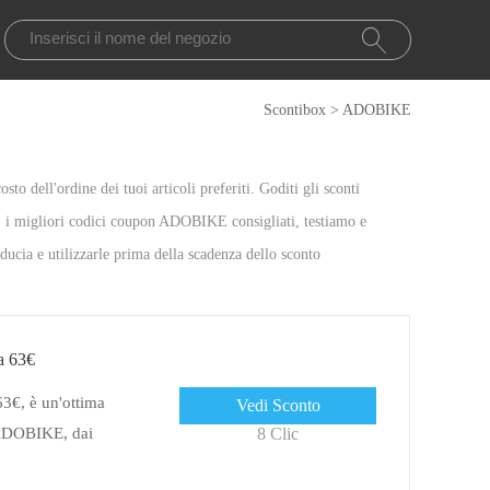
Scontibox
>
ADOBIKE
o dell'ordine dei tuoi articoli preferiti. Goditi gli sconti
o, i migliori codici coupon ADOBIKE consigliati, testiamo e
ucia e utilizzarle prima della scadenza dello sconto
a 63€
€, è un'ottima
Vedi Sconto
u ADOBIKE, dai
8 Clic