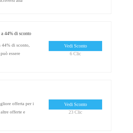
riversi alla
clusive e offerte
 fai clic sul link
 a 44% di sconto
a 44% di sconto,
Vedi Sconto
 può essere
6 Clic
liore offerta per i
Vedi Sconto
altre offerte e
23 Clic
primo ordine, 5%