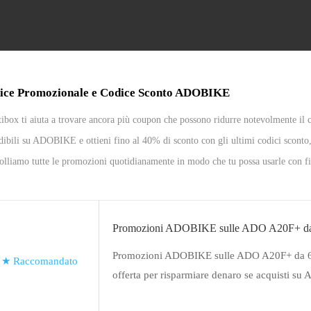
ice Promozionale e Codice Sconto ADOBIKE
ibox ti aiuta a trovare ancora più coupon che possono ridurre notevolmente il cost
dibili su ADOBIKE e ottieni fino al 40% di sconto con gli ultimi codici scont
olliamo tutte le promozioni quotidianamente in modo che tu possa usarle con fid
Promozioni ADOBIKE sulle ADO A20F+ d
Promozioni ADOBIKE sulle ADO A20F+ da 63
★
Raccomandato
offerta per risparmiare denaro se acquisti s
un'occhiata e ordina oggi