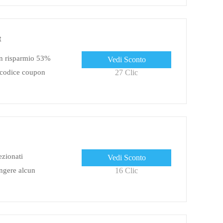
t
on risparmio 53%
Vedi Sconto
l codice coupon
27 Clic
ezionati
Vedi Sconto
ngere alcun
16 Clic
riscattare
upermarket e