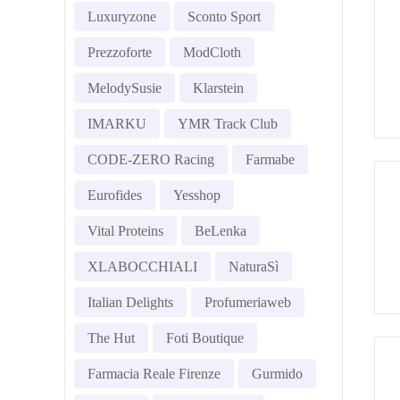
Luxuryzone
Sconto Sport
Prezzoforte
ModCloth
MelodySusie
Klarstein
IMARKU
YMR Track Club
CODE-ZERO Racing
Farmabe
Eurofides
Yesshop
Vital Proteins
BeLenka
XLABOCCHIALI
NaturaSì
Italian Delights
Profumeriaweb
The Hut
Foti Boutique
Farmacia Reale Firenze
Gurmido