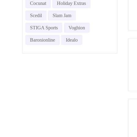
Cocunat
Holiday Extras
Scedil
Slam Jam
STIGA Sports
Voghion
Baronionline
Idealo