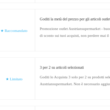
Goditi la metà del prezzo per gli articoli outle
Promozione outlet Austriansupermarket - bu
★
Raccomandato
di sconto sui tuoi acquisti, non perdere mai i
Austriansupermarket, registrati oggi stesso
3 per 2 su articoli selezionati
Goditi lo Acquista 3 solo per 2 su prodotti sel
★
Limitato
Austriansupermarket. Non è necessario aggiu
codice coupon al momento del pagamento per 
l'offerta. Basta andare sul sito Web Austrians
ordinare oggi