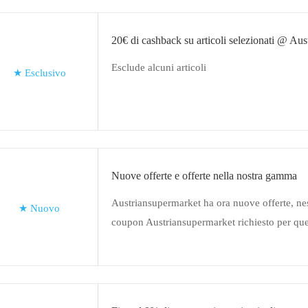
20€ di cashback su articoli selezionati @ Au
Esclude alcuni articoli
★
Esclusivo
Nuove offerte e offerte nella nostra gamma
Austriansupermarket ha ora nuove offerte, ne
★
Nuovo
coupon Austriansupermarket richiesto per ques
trovare anche molte altre offerte qui