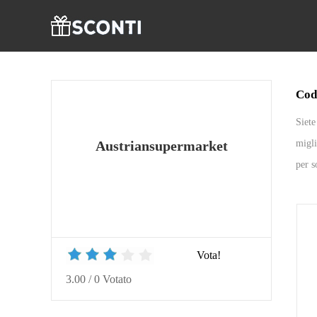
Cod
Siete
migli
Austriansupermarket
per s
Vota!
3.00
/
0
Votato