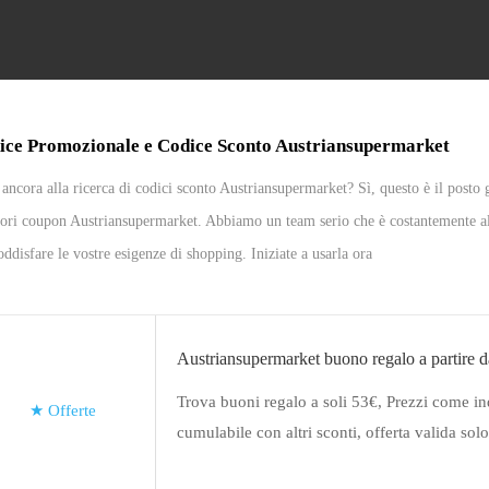
ice Promozionale e Codice Sconto Austriansupermarket
 ancora alla ricerca di codici sconto Austriansupermarket? Sì, questo è il posto 
ori coupon Austriansupermarket. Abbiamo un team serio che è costantemente all
oddisfare le vostre esigenze di shopping. Iniziate a usarla ora
Austriansupermarket buono regalo a partire 
Trova buoni regalo a soli 53€, Prezzi come ind
★
Offerte
cumulabile con altri sconti, offerta valida sol
limitato