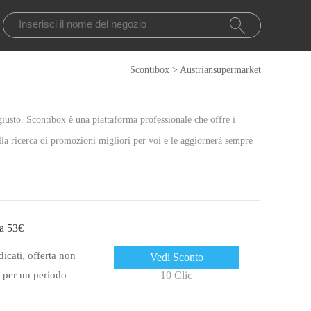
Scontibox
>
Austriansupermarket
giusto. Scontibox è una piattaforma professionale che offre i
a ricerca di promozioni migliori per voi e le aggiornerà sempre
da 53€
icati, offerta non
Vedi Sconto
o per un periodo
10 Clic