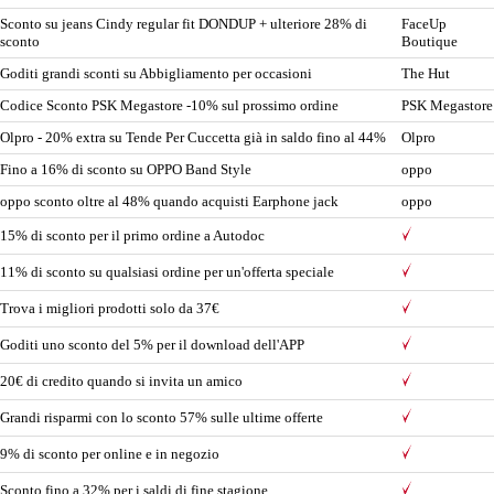
Sconto su jeans Cindy regular fit DONDUP + ulteriore 28% di
FaceUp
sconto
Boutique
Goditi grandi sconti su Abbigliamento per occasioni
The Hut
Codice Sconto PSK Megastore -10% sul prossimo ordine
PSK Megastore
Olpro - 20% extra su Tende Per Cuccetta già in saldo fino al 44%
Olpro
Fino a 16% di sconto su OPPO Band Style
oppo
oppo sconto oltre al 48% quando acquisti Earphone jack
oppo
15% di sconto per il primo ordine a Autodoc
11% di sconto su qualsiasi ordine per un'offerta speciale
Trova i migliori prodotti solo da 37€
Goditi uno sconto del 5% per il download dell'APP
20€ di credito quando si invita un amico
Grandi risparmi con lo sconto 57% sulle ultime offerte
9% di sconto per online e in negozio
Sconto fino a 32% per i saldi di fine stagione