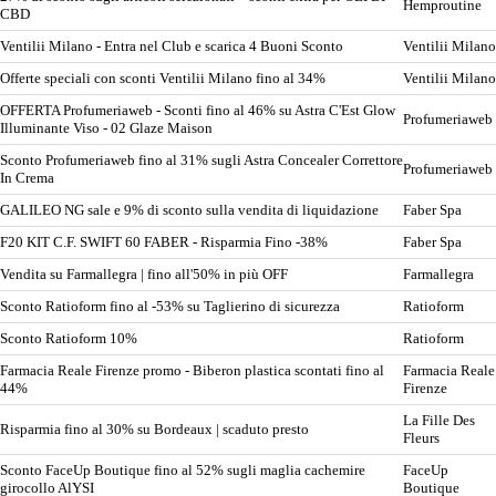
Hemproutine
CBD
Ventilii Milano - Entra nel Club e scarica 4 Buoni Sconto
Ventilii Milano
Offerte speciali con sconti Ventilii Milano fino al 34%
Ventilii Milano
OFFERTA Profumeriaweb - Sconti fino al 46% su Astra C'Est Glow
Profumeriaweb
Illuminante Viso - 02 Glaze Maison
Sconto Profumeriaweb fino al 31% sugli Astra Concealer Correttore
Profumeriaweb
In Crema
GALILEO NG sale e 9% di sconto sulla vendita di liquidazione
Faber Spa
F20 KIT C.F. SWIFT 60 FABER - Risparmia Fino -38%
Faber Spa
Vendita su Farmallegra | fino all'50% in più OFF
Farmallegra
Sconto Ratioform fino al -53% su Taglierino di sicurezza
Ratioform
Sconto Ratioform 10%
Ratioform
Farmacia Reale Firenze promo - Biberon plastica scontati fino al
Farmacia Reale
44%
Firenze
La Fille Des
Risparmia fino al 30% su Bordeaux | scaduto presto
Fleurs
Sconto FaceUp Boutique fino al 52% sugli maglia cachemire
FaceUp
girocollo AlYSI
Boutique