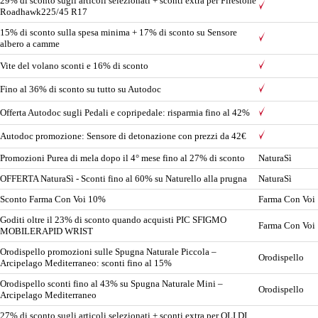
29% di sconto sugli articoli selezionati + sconti extra per Firestone
Roadhawk225/45 R17
15% di sconto sulla spesa minima + 17% di sconto su Sensore
albero a camme
Vite del volano sconti e 16% di sconto
Fino al 36% di sconto su tutto su Autodoc
Offerta Autodoc sugli Pedali e copripedale: risparmia fino al 42%
Autodoc promozione: Sensore di detonazione con prezzi da 42€
Promozioni Purea di mela dopo il 4° mese fino al 27% di sconto
NaturaSì
OFFERTA NaturaSì - Sconti fino al 60% su Naturello alla prugna
NaturaSì
Sconto Farma Con Voi 10%
Farma Con Voi
Goditi oltre il 23% di sconto quando acquisti PIC SFIGMO
Farma Con Voi
MOBILERAPID WRIST
Orodispello promozioni sulle Spugna Naturale Piccola –
Orodispello
Arcipelago Mediterraneo: sconti fino al 15%
Orodispello sconti fino al 43% su Spugna Naturale Mini –
Orodispello
Arcipelago Mediterraneo
27% di sconto sugli articoli selezionati + sconti extra per OLI DI