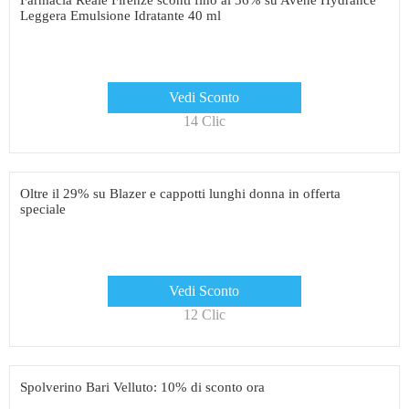
Farmacia Reale Firenze sconti fino al 36% su Avène Hydrance
Leggera Emulsione Idratante 40 ml
Vedi Sconto
14 Clic
Oltre il 29% su Blazer e cappotti lunghi donna in offerta
speciale
Vedi Sconto
12 Clic
Spolverino Bari Velluto: 10% di sconto ora