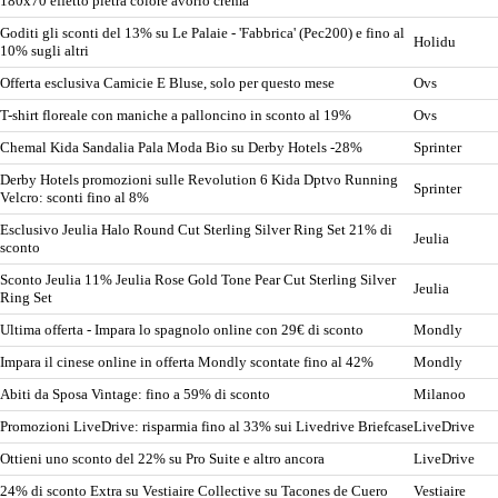
180x70 effetto pietra colore avorio crema
Goditi gli sconti del 13% su Le Palaie - 'Fabbrica' (Pec200) e fino al
Holidu
10% sugli altri
Offerta esclusiva Camicie E Bluse, solo per questo mese
Ovs
T-shirt floreale con maniche a palloncino in sconto al 19%
Ovs
Chemal Kida Sandalia Pala Moda Bio su Derby Hotels -28%
Sprinter
Derby Hotels promozioni sulle Revolution 6 Kida Dptvo Running
Sprinter
Velcro: sconti fino al 8%
Esclusivo Jeulia Halo Round Cut Sterling Silver Ring Set 21% di
Jeulia
sconto
Sconto Jeulia 11% Jeulia Rose Gold Tone Pear Cut Sterling Silver
Jeulia
Ring Set
Ultima offerta - Impara lo spagnolo online con 29€ di sconto
Mondly
Impara il cinese online in offerta Mondly scontate fino al 42%
Mondly
Abiti da Sposa Vintage: fino a 59% di sconto
Milanoo
Promozioni LiveDrive: risparmia fino al 33% sui Livedrive Briefcase
LiveDrive
Ottieni uno sconto del 22% su Pro Suite e altro ancora
LiveDrive
24% di sconto Extra su Vestiaire Collective su Tacones de Cuero
Vestiaire