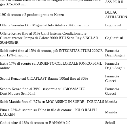
ASS.PE.R.R
gas 375x450 mm
DULAC
19€ di sconto e 2 prodotti gratis su Kenzo
AFFILIATION
Offerta Servatur Don Miguel - Only Adults - 34€ di sconto
Logitravel
Offerte Kenzo fino al 31% Unità Esterna Condizionatore
Climatizzatore Pompa di Calore 9000 BTU Serie Ray SINCLAR -
Gagliardisrl
SOH-09BIR
Saldi estivi fino al 15% di sconto, più INTEGRITAS 2TUBI 220GR
Farmacia
con 12% di sconto
Degli Angeli
Extra 17% di sconto sui ARGENTO COLLOIDALE IONICO 50ML
Farmacia
online
Degli Angeli
Farmacia
Sconti Kenzo sui CICAPLAST Baume 100ml fino al 36%
Guacci
Sconto Kenzo fino al 39% - risparmia sull'BIOSMALTO
Farmacia
Dent.Mousse Sen.50ml
Guacci
Saldi Manida fino all’37% su MOCASSINO IN SUEDE - DOUCALS
Manida
Fino a 23% di sconto su Felpa in filo di cotone - POLO RALPH
Manida
LAUREN
Goditi oltre il 18% di sconto su BAHAMA 2.0
Scholl