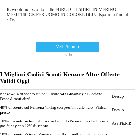
Rewoolution sconto sulle FURUD - T-SHIRT IN MERINO
MESH 180 GR PER UOMO IN COLORE BLU: risparmia fino al
44%
Vedi Sconto
1 Clic
I Migliori Codici Sconti Kenzo e Altre Offerte
Validi Oggi
Kenzo 43% di sconto sui Set 3 sedie 543 Broadway di Gaetano
Deesup
Pesce & tanti altri!
49% di sconto sui Poltrona Viking con pouf in pelle nero | Finisci
Deesup
presto
10% di sconto su tutto il sito e su Fornello Premium per barbecue a
ASS.PE.R.R
gas Sunny con 12% di sconto
19% di sconto Extra su Kenzo su Griglia a tondino per barbecue a