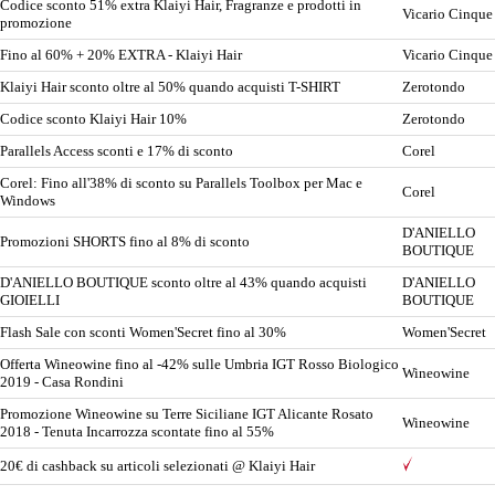
Codice sconto 51% extra Klaiyi Hair, Fragranze e prodotti in
Vicario Cinque
promozione
Fino al 60% + 20% EXTRA - Klaiyi Hair
Vicario Cinque
Klaiyi Hair sconto oltre al 50% quando acquisti T-SHIRT
Zerotondo
Codice sconto Klaiyi Hair 10%
Zerotondo
Parallels Access sconti e 17% di sconto
Corel
Corel: Fino all'38% di sconto su Parallels Toolbox per Mac e
Corel
Windows
D'ANIELLO
Promozioni SHORTS fino al 8% di sconto
BOUTIQUE
D'ANIELLO BOUTIQUE sconto oltre al 43% quando acquisti
D'ANIELLO
GIOIELLI
BOUTIQUE
Flash Sale con sconti Women'Secret fino al 30%
Women'Secret
Offerta Wineowine fino al -42% sulle Umbria IGT Rosso Biologico
Wineowine
2019 - Casa Rondini
Promozione Wineowine su Terre Siciliane IGT Alicante Rosato
Wineowine
2018 - Tenuta Incarrozza scontate fino al 55%
20€ di cashback su articoli selezionati @ Klaiyi Hair