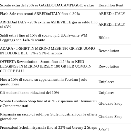
Sconto extra del 26% su GAZEBO DA CAMPEGGIO e altro
Decathlon Rent
Flash Sale con sconti ARREDinITALY fino al 30%
ARREDinITALY
ARREDinITALY - 20% extra su ASHEVILLE già in saldo fino
ARREDinITALY
al 43%
Saldi estivi fino al 15% di sconto, più UA Favorite WM
Bibloo
Leggings con 14% di sconto
ADARA - T-SHIRT IN MERINO MESH 180 GR PER UOMO
Rewoolution
IN COLORE BLU: 5% a 51% di sconto
OFFERTA Rewoolution - Sconti fino al 54% su KEID -
LEGGINGS IN MERINO JERSEY 190 GR PER UOMO IN
Rewoolution
COLORE BLU
Fino a 15% di sconto su appartamenti in Potsdam | solo
Uniplaces
questo mese
Gli studenti hanno riduzioni del 10%
Uniplaces
Sconto Giordano Shop fino al 41% - risparmia sull'Termostati
Giordano Shop
e Cronotermostati
Risparmia un sacco di soldi per Stufe industriali con le offerte
Giordano Shop
giornaliere
Promozioni Scholl: risparmia fino al 33% sui Greeny 2 Straps
Scholl