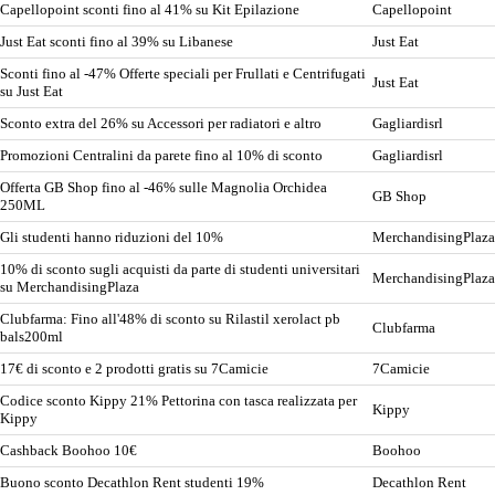
Capellopoint sconti fino al 41% su Kit Epilazione
Capellopoint
Just Eat sconti fino al 39% su Libanese
Just Eat
Sconti fino al -47% Offerte speciali per Frullati e Centrifugati
Just Eat
su Just Eat
Sconto extra del 26% su Accessori per radiatori e altro
Gagliardisrl
Promozioni Centralini da parete fino al 10% di sconto
Gagliardisrl
Offerta GB Shop fino al -46% sulle Magnolia Orchidea
GB Shop
250ML
Gli studenti hanno riduzioni del 10%
MerchandisingPlaza
10% di sconto sugli acquisti da parte di studenti universitari
MerchandisingPlaza
su MerchandisingPlaza
Clubfarma: Fino all'48% di sconto su Rilastil xerolact pb
Clubfarma
bals200ml
17€ di sconto e 2 prodotti gratis su 7Camicie
7Camicie
Codice sconto Kippy 21% Pettorina con tasca realizzata per
Kippy
Kippy
Cashback Boohoo 10€
Boohoo
Buono sconto Decathlon Rent studenti 19%
Decathlon Rent