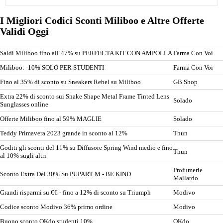
I Migliori Codici Sconti Miliboo e Altre Offerte
Validi Oggi
Saldi Miliboo fino all’47% su PERFECTA KIT CON AMPOLLA
Farma Con Voi
Miliboo: -10% SOLO PER STUDENTI
Farma Con Voi
Fino al 35% di sconto su Sneakers Rebel su Miliboo
GB Shop
Extra 22% di sconto sui Snake Shape Metal Frame Tinted Lens
Solado
Sunglasses online
Offerte Miliboo fino al 59% MAGLIE
Solado
Teddy Primavera 2023 grande in sconto al 12%
Thun
Goditi gli sconti del 11% su Diffusore Spring Wind medio e fino
Thun
al 10% sugli altri
Profumerie
Sconto Extra Del 30% Su PUPART M - BE KIND
Mallardo
Grandi risparmi su €€ - fino a 12% di sconto su Triumph
Modivo
Codice sconto Modivo 36% primo ordine
Modivo
Buono sconto OKdo studenti 10%
OKdo