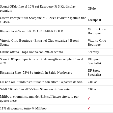
Sconti OKdo fino al 10% sui Raspberry Pi 3 Kit display
OKdo
premium
Offerta Escarpe.it sui Scarponcini JENNY FAIRY: risparmia fino
Escarpe.it
al 45%
Vittorio Citro
Risparmia 26% su ESKIMO SNEAKER BOLD
Boutique
Vittorio Citro Boutique - Entra nel Club e scarica 4 Buoni
Vittorio Citro
Sconto
Boutique
Ultima offerta - Tops Donna con 29€ di sconto
8earnity
Sconti DF Sport Specialist sui Calzamaglie e completi fino al
DF Sport
48%
Specialist
DF Sport
Risparmia Fino -53% Su Articoli In Saldo Northwave
Specialist
Oil non oil - fluido ristrutturante con articoli a partire da 58€
CRLab
Saldi CRLab fino all’55% su Shampoo rinfrescante
CRLab
Miliboo: enormi risparmi del 81% sull'intero sito solo per
questo mese
11% di sconto su tutto @ Miliboo