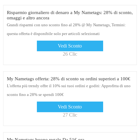
Risparmio giornaliero di denaro a My Nametags: 28% di sconto,
omaggi e altro ancora
Grandi risparmi con uno sconto fino al 28% @ My Nametags, Termini:
questa offerta è disponibile solo per articoli selezionati
Vedi Sconto
26 Clic
My Nametags offerta: 28% di sconto su ordini superiori a 100€
L'offerta più trendy offre il 10% sui tuoi ordini e goditi: Approfitta di uno
sconto fino a 28% se spendi 100€
Vedi Sconto
27 Clic
My Nametags buono regalo Da 51€ ora