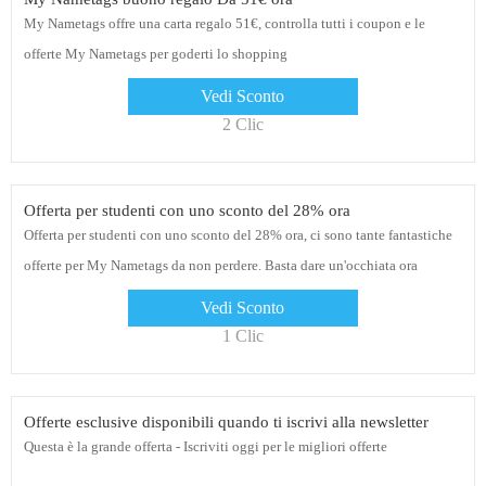
My Nametags offre una carta regalo 51€, controlla tutti i coupon e le
offerte My Nametags per goderti lo shopping
Vedi Sconto
2 Clic
Offerta per studenti con uno sconto del 28% ora
Offerta per studenti con uno sconto del 28% ora, ci sono tante fantastiche
offerte per My Nametags da non perdere. Basta dare un'occhiata ora
Vedi Sconto
1 Clic
Offerte esclusive disponibili quando ti iscrivi alla newsletter
Questa è la grande offerta - Iscriviti oggi per le migliori offerte