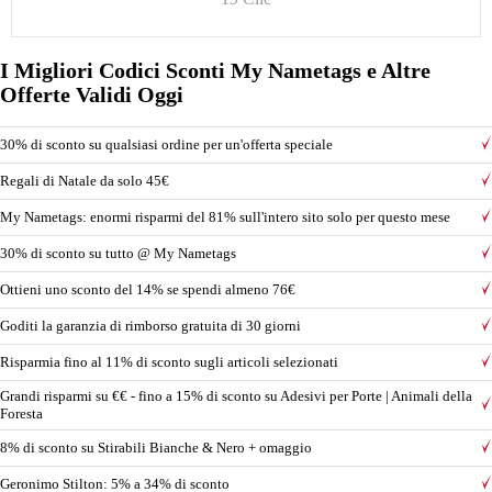
I Migliori Codici Sconti My Nametags e Altre
Offerte Validi Oggi
30% di sconto su qualsiasi ordine per un'offerta speciale
Regali di Natale da solo 45€
My Nametags: enormi risparmi del 81% sull'intero sito solo per questo mese
30% di sconto su tutto @ My Nametags
Ottieni uno sconto del 14% se spendi almeno 76€
Goditi la garanzia di rimborso gratuita di 30 giorni
Risparmia fino al 11% di sconto sugli articoli selezionati
Grandi risparmi su €€ - fino a 15% di sconto su Adesivi per Porte | Animali della
Foresta
8% di sconto su Stirabili Bianche & Nero + omaggio
Geronimo Stilton: 5% a 34% di sconto