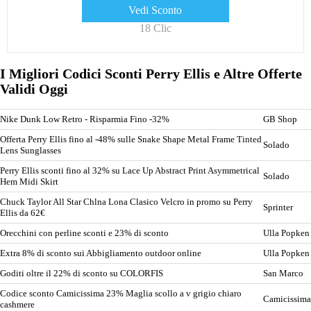
Vedi Sconto
18 Clic
I Migliori Codici Sconti Perry Ellis e Altre Offerte
Validi Oggi
Nike Dunk Low Retro - Risparmia Fino -32%
GB Shop
Offerta Perry Ellis fino al -48% sulle Snake Shape Metal Frame Tinted
Solado
Lens Sunglasses
Perry Ellis sconti fino al 32% su Lace Up Abstract Print Asymmetrical
Solado
Hem Midi Skirt
Chuck Taylor All Star Chlna Lona Clasico Velcro in promo su Perry
Sprinter
Ellis da 62€
Orecchini con perline sconti e 23% di sconto
Ulla Popken
Extra 8% di sconto sui Abbigliamento outdoor online
Ulla Popken
Goditi oltre il 22% di sconto su COLORFIS
San Marco
Codice sconto Camicissima 23% Maglia scollo a v grigio chiaro
Camicissima
cashmere