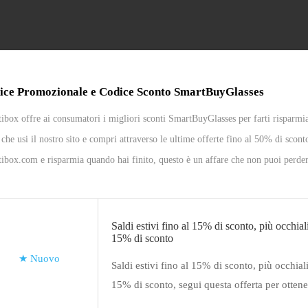
ice Promozionale e Codice Sconto SmartBuyGlasses
ibox offre ai consumatori i migliori sconti SmartBuyGlasses per farti risparmiar
 che usi il nostro sito e compri attraverso le ultime offerte fino al 50% di sco
ibox.com e risparmia quando hai finito, questo è un affare che non puoi perder
Saldi estivi fino al 15% di sconto, più occhi
15% di sconto
★
Nuovo
Saldi estivi fino al 15% di sconto, più occhi
15% di sconto, segui questa offerta per otten
codici promozionali SmartBuyGlasses. divertit