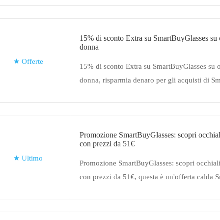
15% di sconto Extra su SmartBuyGlasses su o
donna
★
Offerte
15% di sconto Extra su SmartBuyGlasses su oc
donna, risparmia denaro per gli acquisti di S
Nessun codice coupon necessario per ottenere
fantastici, ordina ora
Promozione SmartBuyGlasses: scopri occhial
con prezzi da 51€
★
Ultimo
Promozione SmartBuyGlasses: scopri occhial
con prezzi da 51€, questa è un'offerta calda
senza alcun coupon