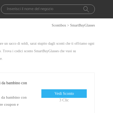
Scontibox
>
SmartBuyGlasses
e un sacco di soldi, sarai stupito dagli sconti che ti offriamo ogni
nto. Trova i codici sconto SmartBuyGlasses che vuoi su
e.
ali da bambino con
Vedi Sconto
ali da bambino con
3 Clic
ere coupon e
i ora!