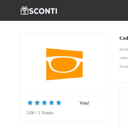
Cod
Scont
volta
Scont
Vota!
5.00
/
1
Votato