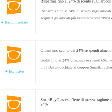
Risparmia fino al 24% di sconto sugli articoli
Risparmia fino al 24% di sconto sugli articoli 
acquista gli articoli più venduti di SmartBuyG
★
Raccomandato
offerta è solo a tempo limitato
Ottieni uno sconto del 24% se spendi almeno
Goditi fino al 24% di sconto se spendi 69€, v
più? Dai un'occhiata ai coupon SmartBuyGlas
★
Esclusivo
lo stile di vita quando ordini online
SmartBuyGlasses offerte di mezza stagione 
24%