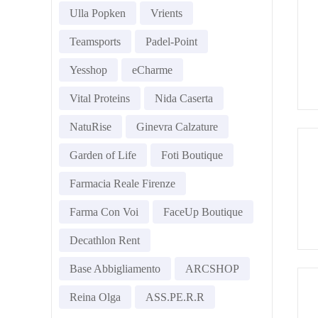
Ulla Popken
Vrients
Teamsports
Padel-Point
Yesshop
eCharme
Vital Proteins
Nida Caserta
NatuRise
Ginevra Calzature
Garden of Life
Foti Boutique
Farmacia Reale Firenze
Farma Con Voi
FaceUp Boutique
Decathlon Rent
Base Abbigliamento
ARCSHOP
Reina Olga
ASS.PE.R.R