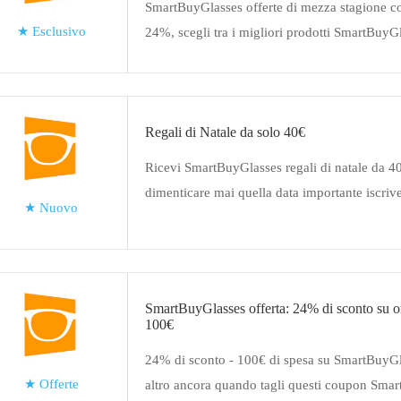
SmartBuyGlasses offerte di mezza stagione c
★
Esclusivo
24%, scegli tra i migliori prodotti SmartBuyG
tendenza in questo momento. Assicurati di rid
con questa offerta
Regali di Natale da solo 40€
Ricevi SmartBuyGlasses regali di natale da 4
dimenticare mai quella data importante iscrive
★
Nuovo
di promemoria gratuito da SmartBuyGlasses
SmartBuyGlasses offerta: 24% di sconto su or
100€
24% di sconto - 100€ di spesa su SmartBuyGl
★
Offerte
altro ancora quando tagli questi coupon Sma