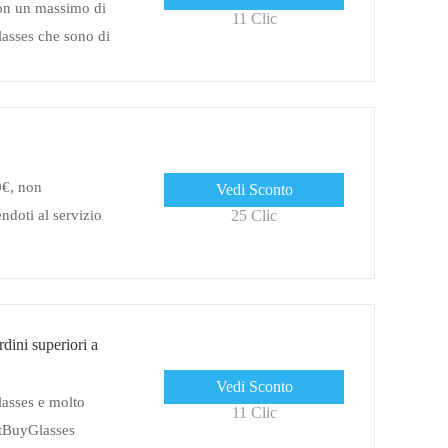
on un massimo di
11 Clic
lasses che sono di
urre la tua spesa
0€, non
Vedi Sconto
ndoti al servizio
25 Clic
dini superiori a
Vedi Sconto
asses e molto
11 Clic
rtBuyGlasses