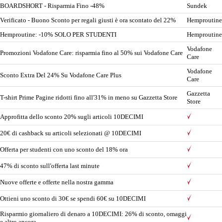
BOARDSHORT - Risparmia Fino -48%
Sundek
Verificato - Buono Sconto per regali giusti è ora scontato del 22%
Hemproutine
Hemproutine: -10% SOLO PER STUDENTI
Hemproutine
Vodafone
Promozioni Vodafone Care: risparmia fino al 50% sui Vodafone Care
Care
Vodafone
Sconto Extra Del 24% Su Vodafone Care Plus
Care
Gazzetta
T-shirt Prime Pagine ridotti fino all'31% in meno su Gazzetta Store
Store
Approfitta dello sconto 20% sugli articoli 10DECIMI
20€ di cashback su articoli selezionati @ 10DECIMI
Offerta per studenti con uno sconto del 18% ora
47% di sconto sull'offerta last minute
Nuove offerte e offerte nella nostra gamma
Ottieni uno sconto di 30€ se spendi 60€ su 10DECIMI
Risparmio giornaliero di denaro a 10DECIMI: 26% di sconto, omaggi
e altro ancora