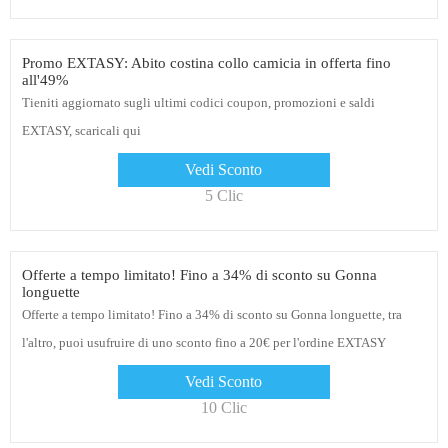
Promo EXTASY: Abito costina collo camicia in offerta fino
all'49%
Tieniti aggiornato sugli ultimi codici coupon, promozioni e saldi
EXTASY, scaricali qui
Vedi Sconto
5 Clic
Offerte a tempo limitato! Fino a 34% di sconto su Gonna
longuette
Offerte a tempo limitato! Fino a 34% di sconto su Gonna longuette, tra
l'altro, puoi usufruire di uno sconto fino a 20€ per l'ordine EXTASY
Vedi Sconto
10 Clic