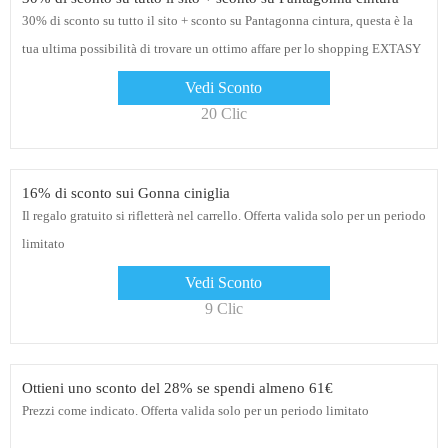
30% di sconto su tutto il sito + sconto su Pantagonna cintura, questa è la
tua ultima possibilità di trovare un ottimo affare per lo shopping EXTASY
Vedi Sconto
20 Clic
16% di sconto sui Gonna ciniglia
Il regalo gratuito si rifletterà nel carrello. Offerta valida solo per un periodo
limitato
Vedi Sconto
9 Clic
Ottieni uno sconto del 28% se spendi almeno 61€
Prezzi come indicato. Offerta valida solo per un periodo limitato