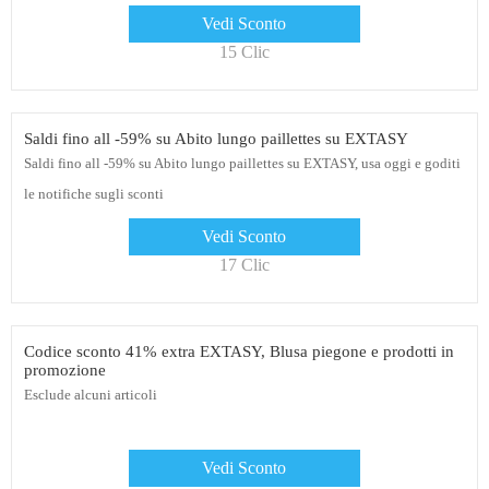
Vedi Sconto
15 Clic
Saldi fino all -59% su Abito lungo paillettes su EXTASY
Saldi fino all -59% su Abito lungo paillettes su EXTASY, usa oggi e goditi
le notifiche sugli sconti
Vedi Sconto
17 Clic
Codice sconto 41% extra EXTASY, Blusa piegone e prodotti in
promozione
Esclude alcuni articoli
Vedi Sconto