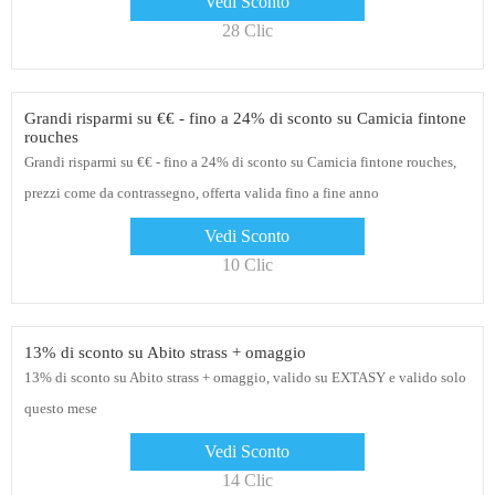
Vedi Sconto
28 Clic
Grandi risparmi su €€ - fino a 24% di sconto su Camicia fintone
rouches
Grandi risparmi su €€ - fino a 24% di sconto su Camicia fintone rouches,
prezzi come da contrassegno, offerta valida fino a fine anno
Vedi Sconto
10 Clic
13% di sconto su Abito strass + omaggio
13% di sconto su Abito strass + omaggio, valido su EXTASY e valido solo
questo mese
Vedi Sconto
14 Clic