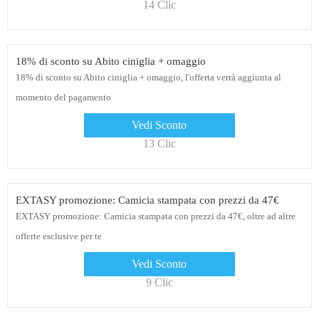
14 Clic
18% di sconto su Abito ciniglia + omaggio
18% di sconto su Abito ciniglia + omaggio, l'offerta verrà aggiunta al
momento del pagamento
Vedi Sconto
13 Clic
EXTASY promozione: Camicia stampata con prezzi da 47€
EXTASY promozione: Camicia stampata con prezzi da 47€, oltre ad altre
offerte esclusive per te
Vedi Sconto
9 Clic