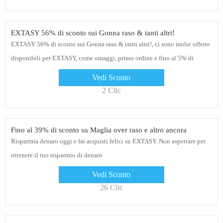
EXTASY 56% di sconto sui Gonna raso & tanti altri!
EXTASY 56% di sconto sui Gonna raso & tanti altri!, ci sono molte offerte
disponibili per EXTASY, come omaggi, primo ordine e fino al 5% di
sconto
Vedi Sconto
2 Clic
Fino al 39% di sconto su Maglia over raso e altro ancora
Risparmia denaro oggi e fai acquisti felici su EXTASY. Non aspettare per
ottenere il tuo risparmio di denaro
Vedi Sconto
26 Clic