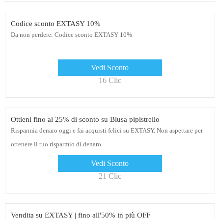
Codice sconto EXTASY 10%
Da non perdere: Codice sconto EXTASY 10%
Vedi Sconto
16 Clic
Ottieni fino al 25% di sconto su Blusa pipistrello
Risparmia denaro oggi e fai acquisti felici su EXTASY. Non aspettare per
ottenere il tuo risparmio di denaro
Vedi Sconto
21 Clic
Vendita su EXTASY | fino all'50% in più OFF