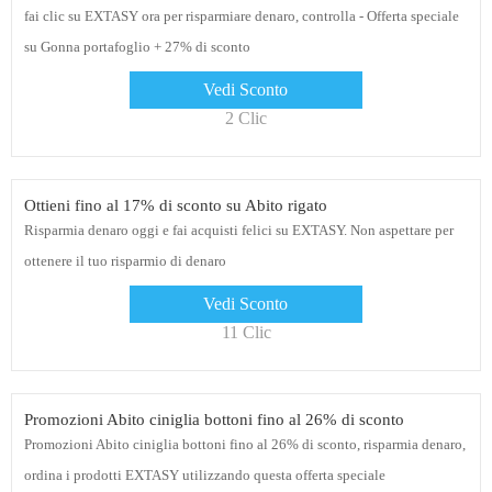
fai clic su EXTASY ora per risparmiare denaro, controlla - Offerta speciale
su Gonna portafoglio + 27% di sconto
Vedi Sconto
2 Clic
Ottieni fino al 17% di sconto su Abito rigato
Risparmia denaro oggi e fai acquisti felici su EXTASY. Non aspettare per
ottenere il tuo risparmio di denaro
Vedi Sconto
11 Clic
Promozioni Abito ciniglia bottoni fino al 26% di sconto
Promozioni Abito ciniglia bottoni fino al 26% di sconto, risparmia denaro,
ordina i prodotti EXTASY utilizzando questa offerta speciale