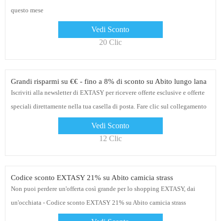
questo mese
Vedi Sconto
20 Clic
Grandi risparmi su €€ - fino a 8% di sconto su Abito lungo lana
Iscriviti alla newsletter di EXTASY per ricevere offerte esclusive e offerte
speciali direttamente nella tua casella di posta. Fare clic sul collegamento
per ottenere sconti
Vedi Sconto
12 Clic
Codice sconto EXTASY 21% su Abito camicia strass
Non puoi perdere un'offerta così grande per lo shopping EXTASY, dai
un'occhiata - Codice sconto EXTASY 21% su Abito camicia strass