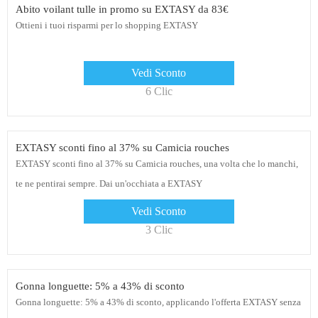
Abito voilant tulle in promo su EXTASY da 83€
Ottieni i tuoi risparmi per lo shopping EXTASY
Vedi Sconto
6 Clic
EXTASY sconti fino al 37% su Camicia rouches
EXTASY sconti fino al 37% su Camicia rouches, una volta che lo manchi,
te ne pentirai sempre. Dai un'occhiata a EXTASY
Vedi Sconto
3 Clic
Gonna longuette: 5% a 43% di sconto
Gonna longuette: 5% a 43% di sconto, applicando l'offerta EXTASY senza