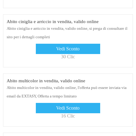
Abito ciniglia e arriccio in vendita, valido online
Abito ciniglia e arriccio in vendita, valido online, si prega di consultare il
sito per i dettagli completi
Vedi Sconto
30 Clic
Abito multicolor in vendita, valido online
Abito multicolor in vendita, valido online, l'offerta può essere inviata via
email da EXTASY, Offerta a tempo limitato
Vedi Sconto
16 Clic