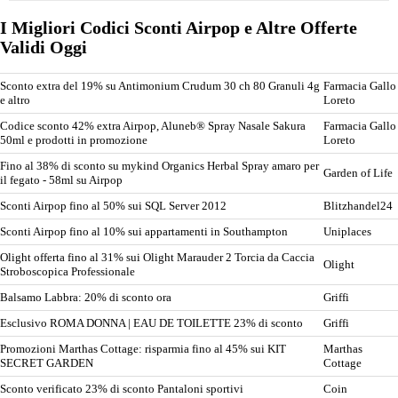
I Migliori Codici Sconti Airpop e Altre Offerte
Validi Oggi
Sconto extra del 19% su Antimonium Crudum 30 ch 80 Granuli 4g
Farmacia Gallo
e altro
Loreto
Codice sconto 42% extra Airpop, Aluneb® Spray Nasale Sakura
Farmacia Gallo
50ml e prodotti in promozione
Loreto
Fino al 38% di sconto su mykind Organics Herbal Spray amaro per
Garden of Life
il fegato - 58ml su Airpop
Sconti Airpop fino al 50% sui SQL Server 2012
Blitzhandel24
Sconti Airpop fino al 10% sui appartamenti in Southampton
Uniplaces
Olight offerta fino al 31% sui Olight Marauder 2 Torcia da Caccia
Olight
Stroboscopica Professionale
Balsamo Labbra: 20% di sconto ora
Griffi
Esclusivo ROMA DONNA | EAU DE TOILETTE 23% di sconto
Griffi
Promozioni Marthas Cottage: risparmia fino al 45% sui KIT
Marthas
SECRET GARDEN
Cottage
Sconto verificato 23% di sconto Pantaloni sportivi
Coin