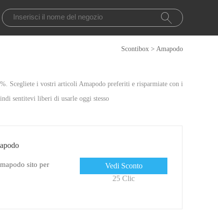
Scontibox
>
Amapodo
. Scegliete i vostri articoli Amapodo preferiti e risparmiate con i
di sentitevi liberi di usarle oggi stesso
mapodo
 Amapodo sito per
Vedi Sconto
25 Clic