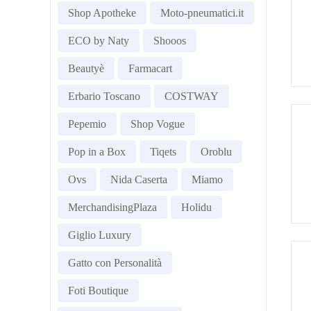
Shop Apotheke
Moto-pneumatici.it
ECO by Naty
Shooos
Beautyè
Farmacart
Erbario Toscano
COSTWAY
Pepemio
Shop Vogue
Pop in a Box
Tiqets
Oroblu
Ovs
Nida Caserta
Miamo
MerchandisingPlaza
Holidu
Giglio Luxury
Gatto con Personalità
Foti Boutique