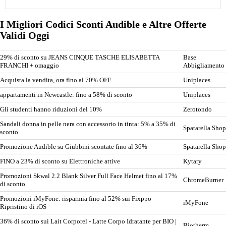
I Migliori Codici Sconti Audible e Altre Offerte
Validi Oggi
29% di sconto su JEANS CINQUE TASCHE ELISABETTA
Base
FRANCHI + omaggio
Abbigliamento
Acquista la vendita, ora fino al 70% OFF
Uniplaces
appartamenti in Newcastle: fino a 58% di sconto
Uniplaces
Gli studenti hanno riduzioni del 10%
Zerotondo
Sandali donna in pelle nera con accessorio in tinta: 5% a 35% di
Spatarella Shop
sconto
Promozione Audible su Giubbini scontate fino al 36%
Spatarella Shop
FINO a 23% di sconto su Elettroniche attive
Kytary
Promozioni Skwal 2.2 Blank Silver Full Face Helmet fino al 17%
ChromeBurner
di sconto
Promozioni iMyFone: risparmia fino al 52% sui Fixppo –
iMyFone
Ripristino di iOS
36% di sconto sui Lait Corporel - Latte Corpo Idratante per BIO |
Biotherm