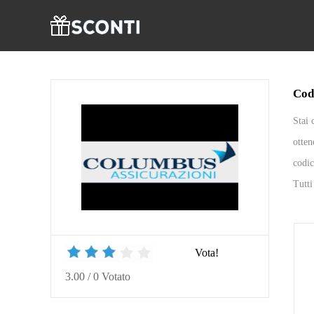
Cod
Stai 
otten
codic
Tutti
Vota!
3.00
/
0
Votato