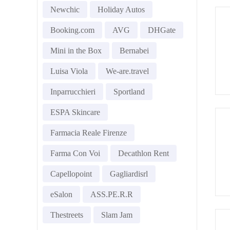
Newchic
Holiday Autos
Booking.com
AVG
DHGate
Mini in the Box
Bernabei
Luisa Viola
We-are.travel
Inparrucchieri
Sportland
ESPA Skincare
Farmacia Reale Firenze
Farma Con Voi
Decathlon Rent
Capellopoint
Gagliardisrl
eSalon
ASS.PE.R.R
Thestreets
Slam Jam