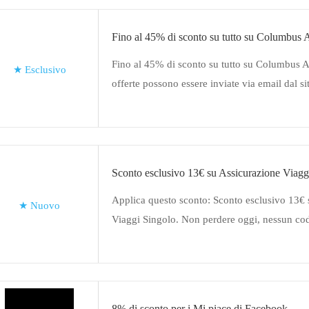
Fino al 45% di sconto su tutto su Columbus A
Fino al 45% di sconto su tutto su Columbus A
★
Esclusivo
offerte possono essere inviate via email dal 
Assicurazioni. Offerta limitata
Sconto esclusivo 13€ su Assicurazione Viagg
Applica questo sconto: Sconto esclusivo 13€ 
★
Nuovo
Viaggi Singolo. Non perdere oggi, nessun co
Columbus Assicurazioni o codice promozional
momento del pagamento
8% di sconto per i Mi piace di Facebook