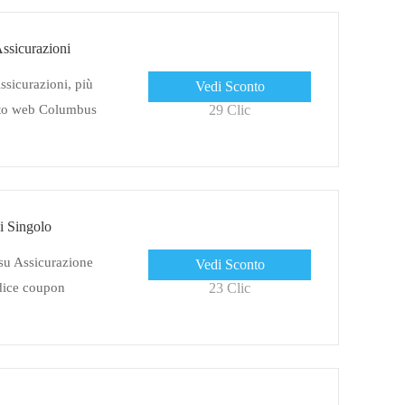
ssicurazioni
ssicurazioni, più
Vedi Sconto
sito web Columbus
29 Clic
i Singolo
su Assicurazione
Vedi Sconto
dice coupon
23 Clic
e necessario al