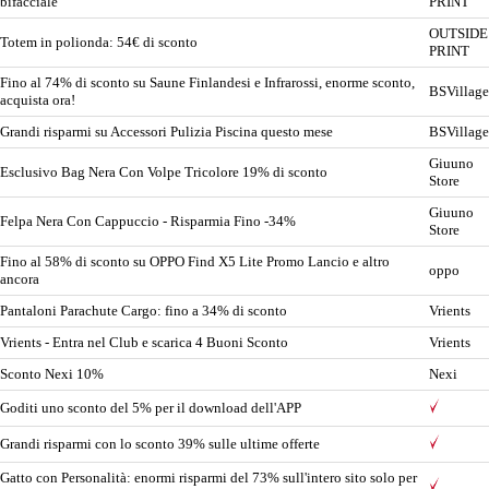
bifacciale
PRINT
OUTSIDE
Totem in polionda: 54€ di sconto
PRINT
Fino al 74% di sconto su Saune Finlandesi e Infrarossi, enorme sconto,
BSVillage
acquista ora!
Grandi risparmi su Accessori Pulizia Piscina questo mese
BSVillage
Giuuno
Esclusivo Bag Nera Con Volpe Tricolore 19% di sconto
Store
Giuuno
Felpa Nera Con Cappuccio - Risparmia Fino -34%
Store
Fino al 58% di sconto su OPPO Find X5 Lite Promo Lancio e altro
oppo
ancora
Pantaloni Parachute Cargo: fino a 34% di sconto
Vrients
Vrients - Entra nel Club e scarica 4 Buoni Sconto
Vrients
Sconto Nexi 10%
Nexi
Goditi uno sconto del 5% per il download dell'APP
Grandi risparmi con lo sconto 39% sulle ultime offerte
Gatto con Personalità: enormi risparmi del 73% sull'intero sito solo per