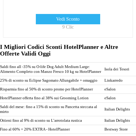
Vedi Sconto
9 Clic
I Migliori Codici Sconti HotelPlanner e Altre
Offerte Validi Oggi
Saldi fino all -35% su O-life Dog Adult Medium Large:
Isola dei Tesori
Alimento Completo con Manzo Fresco 10 kg su HotelPlanner
25% di sconto su Eclipse Sagomato Allungabile + omaggio
Linkarredo
Risparmia fino al 50% di sconto promo per HotelPlanner
eSalon
HotelPlanner offerta fino al 38% sui Grooming Lotion
eSalon
Saldi del mese: fino a 15% di sconto su Pancetta steccata al
Italian Delights
mirto
Ottieni fino al 9% di sconto su L’arrotolata rustica
Italian Delights
Fino al 60% + 20% EXTRA - HotelPlanner
Bestway Store