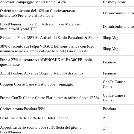
Accessori campeggio sconti fino all'47%
Bestway Store
Ottieni uno sconto del 10% su Coprimaterasso
Dormiconintelletto
Intelletto®Protetto e altro ancora
HotelPlanner: Fino all'33% di sconto su Materasso
Dormiconintelletto
Intelletto®Hybrid TOP
Risparmia Fino -39% Su Articoli In Saldo Pantaloni & Shorts
Shop Vogue
38% di sconto sui Felpa VOGUE Editions bianca con logo
Shop Vogue
ricamato rosso e stampa college Madrid | Finisci presto
Fino a 27% di sconto su ADENOMIX ALFA 30CPR | solo
Farmabe
questo mese
Acutil Fosforo Advance 50cpr: 5% a 38% di sconto
Farmabe
ConTe Cane e
Coupon ConTe Cane e Gatto 50% + omaggio
Gatto
ConTe Cane e
Promo ConTe Cane e Gatto: Platinum+ in offerta fino all'35%
Gatto
Codice promo Pandora 59%
Pandora
Le ultime offerte e offerte su HotelPlanner
Approfitta dello sconto 50% sull'offerta del giorno
HotelPlanner