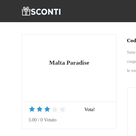
Cod
Siete
coupo
Malta Paradise
le vo
Vota!
3.00
/
0
Votato