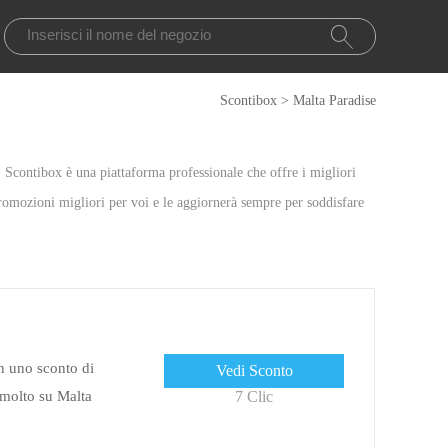
Scontibox
>
Malta Paradise
o. Scontibox è una piattaforma professionale che offre i migliori
romozioni migliori per voi e le aggiornerà sempre per soddisfare
n uno sconto di
Vedi Sconto
 molto su Malta
7 Clic