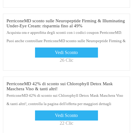
PerriconeMD sconto sulle Neuropeptide Firming & Illuminating
Under-Eye Cream: risparmia fino al 49%
Acquista ora e approfitta degli sconti con i codici coupon PerriconeMD.
Puoi anche controllare PerriconeMD sconto sulle Neuropeptide Firming &
Illuminating Under-Eye Cream: risparmia fino al 49%, non c'è momento
Vedi Sconto
migliore di adesso
26 Clic
PerriconeMD 42% di sconto sui Chlorophyll Detox Mask
Maschera Viso & tanti altri!
PerriconeMD 42% di sconto sui Chlorophyll Detox Mask Maschera Viso
& tanti altri!, controlla la pagina dell'offerta per maggiori dettagli
Vedi Sconto
22 Clic