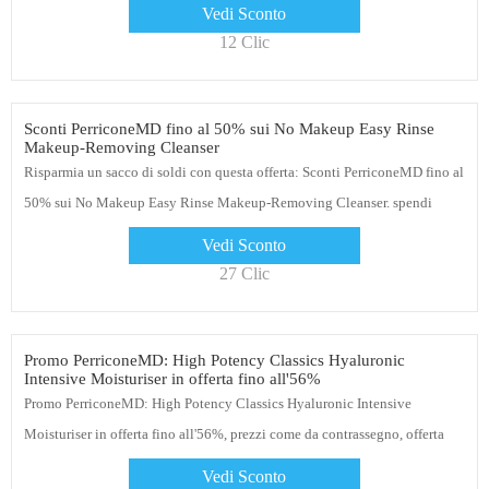
Vedi Sconto
12 Clic
Sconti PerriconeMD fino al 50% sui No Makeup Easy Rinse
Makeup-Removing Cleanser
Risparmia un sacco di soldi con questa offerta: Sconti PerriconeMD fino al
50% sui No Makeup Easy Rinse Makeup-Removing Cleanser. spendi
meno mentre fai acquisti da PerriconeMD. Acquista ora i tuoi prodotti
Vedi Sconto
27 Clic
Promo PerriconeMD: High Potency Classics Hyaluronic
Intensive Moisturiser in offerta fino all'56%
Promo PerriconeMD: High Potency Classics Hyaluronic Intensive
Moisturiser in offerta fino all'56%, prezzi come da contrassegno, offerta
valida fino a fine anno
Vedi Sconto