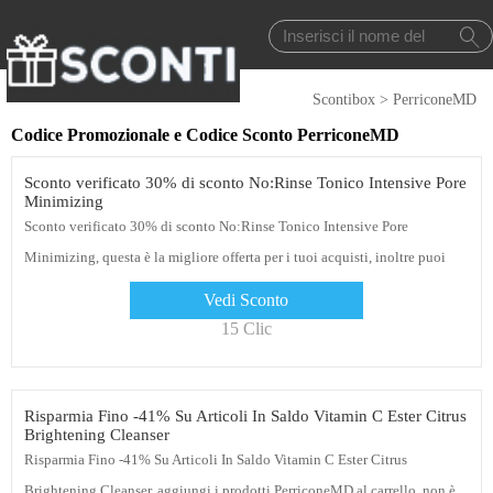
Scontibox
>
PerriconeMD
Codice Promozionale e Codice Sconto PerriconeMD
Sconto verificato 30% di sconto No:Rinse Tonico Intensive Pore
Minimizing
Sconto verificato 30% di sconto No:Rinse Tonico Intensive Pore
Minimizing, questa è la migliore offerta per i tuoi acquisti, inoltre puoi
trovare anche molte altre offerte e coupon PerriconeMD, tra cui 10€ di
Vedi Sconto
sconto sul primo ordine, 5% di sconto per gli studenti
15 Clic
Risparmia Fino -41% Su Articoli In Saldo Vitamin C Ester Citrus
Brightening Cleanser
Risparmia Fino -41% Su Articoli In Saldo Vitamin C Ester Citrus
Brightening Cleanser, aggiungi i prodotti PerriconeMD al carrello, non è