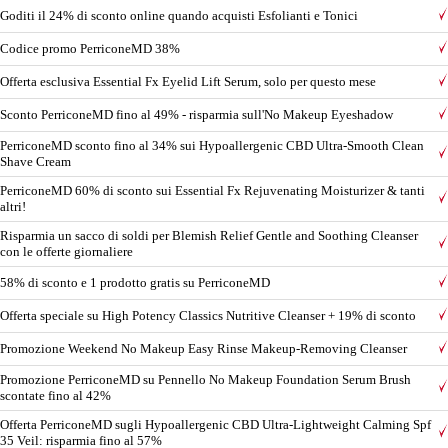
Goditi il ​​24% di sconto online quando acquisti Esfolianti e Tonici
Codice promo PerriconeMD 38%
Offerta esclusiva Essential Fx Eyelid Lift Serum, solo per questo mese
Sconto PerriconeMD fino al 49% - risparmia sull'No Makeup Eyeshadow
PerriconeMD sconto fino al 34% sui Hypoallergenic CBD Ultra-Smooth Clean
Shave Cream
PerriconeMD 60% di sconto sui Essential Fx Rejuvenating Moisturizer & tanti
altri!
Risparmia un sacco di soldi per Blemish Relief Gentle and Soothing Cleanser
con le offerte giornaliere
58% di sconto e 1 prodotto gratis su PerriconeMD
Offerta speciale su High Potency Classics Nutritive Cleanser + 19% di sconto
Promozione Weekend No Makeup Easy Rinse Makeup-Removing Cleanser
Promozione PerriconeMD su Pennello No Makeup Foundation Serum Brush
scontate fino al 42%
Offerta PerriconeMD sugli Hypoallergenic CBD Ultra-Lightweight Calming Spf
35 Veil: risparmia fino al 57%