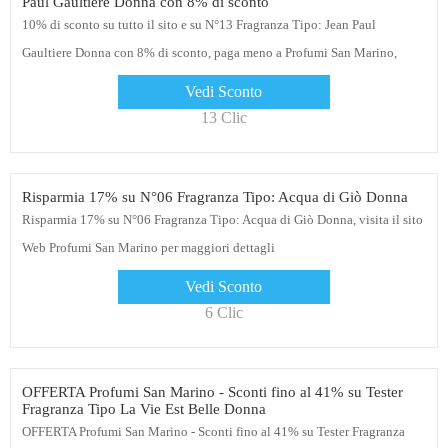
Paul Gaultiere Donna con 8% di sconto
10% di sconto su tutto il sito e su N°13 Fragranza Tipo: Jean Paul
Gaultiere Donna con 8% di sconto, paga meno a Profumi San Marino,
risparmia oggi
Vedi Sconto
13 Clic
Risparmia 17% su N°06 Fragranza Tipo: Acqua di Giò Donna
Risparmia 17% su N°06 Fragranza Tipo: Acqua di Giò Donna, visita il sito
Web Profumi San Marino per maggiori dettagli
Vedi Sconto
6 Clic
OFFERTA Profumi San Marino - Sconti fino al 41% su Tester
Fragranza Tipo La Vie Est Belle Donna
OFFERTA Profumi San Marino - Sconti fino al 41% su Tester Fragranza