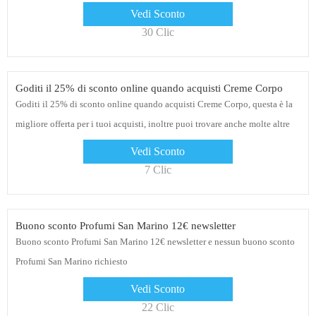
stesso
Vedi Sconto
30 Clic
Goditi il ​​25% di sconto online quando acquisti Creme Corpo
Goditi il ​​25% di sconto online quando acquisti Creme Corpo, questa è la
migliore offerta per i tuoi acquisti, inoltre puoi trovare anche molte altre
offerte e coupon Profumi San Marino, tra cui 10€ di sconto sul primo
Vedi Sconto
ordine, 5% di sconto per gli studenti
7 Clic
Buono sconto Profumi San Marino 12€ newsletter
Buono sconto Profumi San Marino 12€ newsletter e nessun buono sconto
Profumi San Marino richiesto
Vedi Sconto
22 Clic