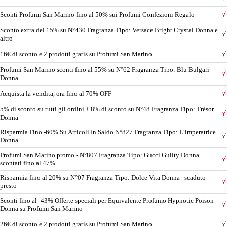
Sconti Profumi San Marino fino al 50% sui Profumi Confezioni Regalo
Sconto extra del 15% su N°430 Fragranza Tipo: Versace Bright Crystal Donna e
altro
16€ di sconto e 2 prodotti gratis su Profumi San Marino
Profumi San Marino sconti fino al 55% su N°62 Fragranza Tipo: Blu Bulgari
Donna
Acquista la vendita, ora fino al 70% OFF
5% di sconto su tutti gli ordini + 8% di sconto su N°48 Fragranza Tipo: Trésor
Donna
Risparmia Fino -60% Su Articoli In Saldo N°827 Fragranza Tipo: L’imperatrice
Donna
Profumi San Marino promo - N°807 Fragranza Tipo: Gucci Guilty Donna
scontati fino al 47%
Risparmia fino al 20% su N°07 Fragranza Tipo: Dolce Vita Donna | scaduto
presto
Sconti fino al -43% Offerte speciali per Equivalente Profumo Hypnotic Poison
Donna su Profumi San Marino
26€ di sconto e 2 prodotti gratis su Profumi San Marino