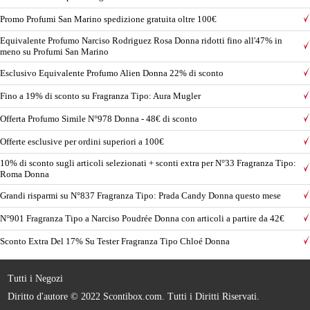
Promo Profumi San Marino spedizione gratuita oltre 100€
Equivalente Profumo Narciso Rodriguez Rosa Donna ridotti fino all'47% in
meno su Profumi San Marino
Esclusivo Equivalente Profumo Alien Donna 22% di sconto
Fino a 19% di sconto su Fragranza Tipo: Aura Mugler
Offerta Profumo Simile N°978 Donna - 48€ di sconto
Offerte esclusive per ordini superiori a 100€
10% di sconto sugli articoli selezionati + sconti extra per N°33 Fragranza Tipo:
Roma Donna
Grandi risparmi su N°837 Fragranza Tipo: Prada Candy Donna questo mese
N°901 Fragranza Tipo a Narciso Poudrée Donna con articoli a partire da 42€
Sconto Extra Del 17% Su Tester Fragranza Tipo Chloé Donna
Tutti i Negozi
Diritto d'autore © 2022 Scontibox.com. Tutti i Diritti Riservati.