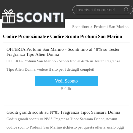
Scontibox
>
Profumi San Marino
Codice Promozionale e Codice Sconto Profumi San Marino
OFFERTA Profumi San Marino - Sconti fino al 48% su Tester
Fragranza Tipo Alien Donna
OFFERTA Profumi San Marino - Sconti fino al 48% su Tester Fragranza
Tipo Alien Donna, vedere il sito per i dettagli completi
Vedi Sconto
8 Clic
Goditi grandi sconti su N°85 Fragranza Tipo: Samsara Donna
Goditi grandi sconti su N°85 Fragranza Tipo: Samsara Donna, nessun
codice sconto Profumi San Marino richiesto per questa offerta, usalo oggi