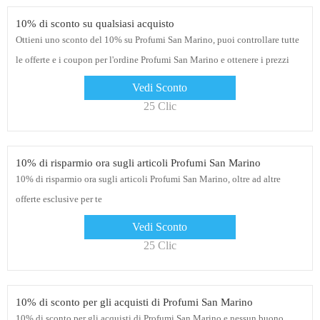
10% di sconto su qualsiasi acquisto
Ottieni uno sconto del 10% su Profumi San Marino, puoi controllare tutte
le offerte e i coupon per l'ordine Profumi San Marino e ottenere i prezzi
migliori per te
Vedi Sconto
25 Clic
10% di risparmio ora sugli articoli Profumi San Marino
10% di risparmio ora sugli articoli Profumi San Marino, oltre ad altre
offerte esclusive per te
Vedi Sconto
25 Clic
10% di sconto per gli acquisti di Profumi San Marino
10% di sconto per gli acquisti di Profumi San Marino e nessun buono