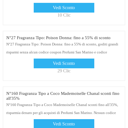
coupon. Sii il primo ad acquistare prima che l'offerta finisca
Vedi Sconto
10 Clic
N°27 Fragranza Tipo: Poison Donna: fino a 55% di sconto
N°27 Fragranza Tipo: Poison Donna: fino a 55% di sconto, goditi grandi
risparmi senza alcun codice coupon Profumi San Marino e codice
promozionale
Vedi Sconto
29 Clic
N°160 Fragranza Tipo a Coco Mademoiselle Chanal sconti fino
all'35%
N°160 Fragranza Tipo a Coco Mademoiselle Chanal sconti fino all'35%,
risparmia denaro per gli acquisti di Profumi San Marino. Nessun codice
coupon necessario per ottenere prodotti fantastici, ordina ora
Vedi Sconto