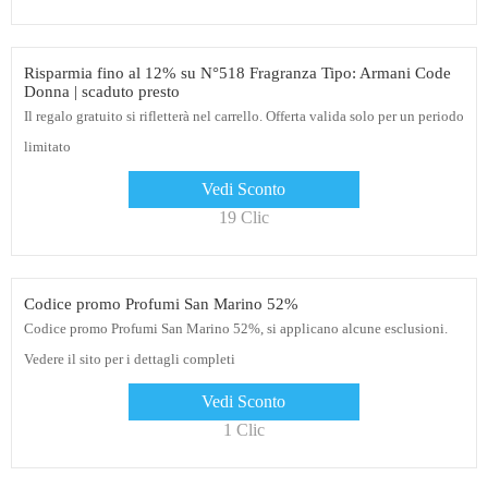
Risparmia fino al 12% su N°518 Fragranza Tipo: Armani Code
Donna | scaduto presto
Il regalo gratuito si rifletterà nel carrello. Offerta valida solo per un periodo
limitato
Vedi Sconto
19 Clic
Codice promo Profumi San Marino 52%
Codice promo Profumi San Marino 52%, si applicano alcune esclusioni.
Vedere il sito per i dettagli completi
Vedi Sconto
1 Clic