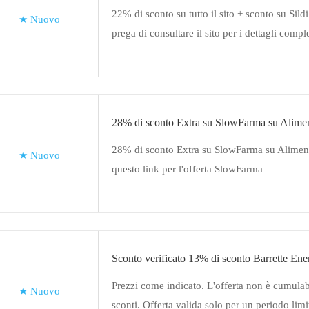
22% di sconto su tutto il sito + sconto su Sild
★
Nuovo
prega di consultare il sito per i dettagli comple
28% di sconto Extra su SlowFarma su Alimen
28% di sconto Extra su SlowFarma su Alimenti
★
Nuovo
questo link per l'offerta SlowFarma
Sconto verificato 13% di sconto Barrette Ene
Prezzi come indicato. L'offerta non è cumulabi
★
Nuovo
sconti. Offerta valida solo per un periodo limi