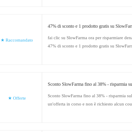
47% di sconto e 1 prodotto gratis su SlowFa
fai clic su SlowFarma ora per risparmiare dena
★
Raccomandato
47% di sconto e 1 prodotto gratis su SlowFa
Sconto SlowFarma fino al 38% - risparmia su
Sconto SlowFarma fino al 38% - risparmia sul
★
Offerte
un'offerta in corso e non è richiesto alcun co