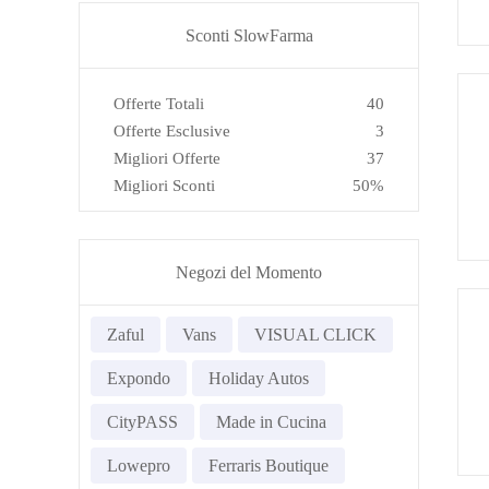
Sconti SlowFarma
Offerte Totali
40
Offerte Esclusive
3
Migliori Offerte
37
Migliori Sconti
50%
Negozi del Momento
Zaful
Vans
VISUAL CLICK
Expondo
Holiday Autos
CityPASS
Made in Cucina
Lowepro
Ferraris Boutique