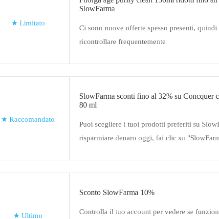
SlowFarma
★
Limitato
Ci sono nuove offerte spesso presenti, quindi 
ricontrollare frequentemente
SlowFarma sconti fino al 32% su Concquer c
80 ml
★
Raccomandato
Puoi scegliere i tuoi prodotti preferiti su Slo
risparmiare denaro oggi, fai clic su "SlowFarm
32% su Concquer crema mani/piedi 80 ml"
Sconto SlowFarma 10%
Controlla il tuo account per vedere se funzion
★
Ultimo