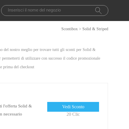
Scontibox
>
Solid & Striped
 del nostro meglio per trovare tutti gli sconti per Solid &
er permetterti di utilizzare con successo il codice promozionale
te prima del checkout
 l'offerta Solid &
Vedi Sconto
n necessario
20 Clic