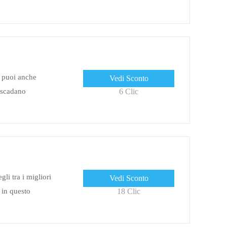
on i codici sconto
, puoi anche
Vedi Sconto
e scadano
6 Clic
gli tra i migliori
Vedi Sconto
 in questo
18 Clic
n questa offerta