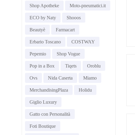
Shop Apotheke
Moto-pneumatici.it
ECO by Naty
Shooos
Beautyè
Farmacart
Erbario Toscano
COSTWAY
Pepemio
Shop Vogue
Pop in a Box
Tiqets
Oroblu
Ovs
Nida Caserta
Miamo
MerchandisingPlaza
Holidu
Giglio Luxury
Gatto con Personalità
Foti Boutique