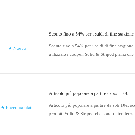
Striped. Nessun coupon richiesto. Risparmia c
Solid & Striped
Sconto fino a 54% per i saldi di fine stagione
Sconto fino a 54% per i saldi di fine stagione
★
Nuovo
utilizzare i coupon Solid & Striped prima ch
Articolo più popolare a partire da soli 10€
Articolo più popolare a partire da soli 10€, sce
★
Raccomandato
prodotti Solid & Striped che sono di tendenza
momento. Assicurati di ridurre la tua spesa co