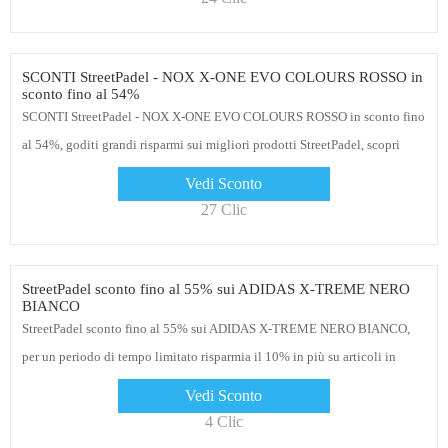
SCONTI StreetPadel - NOX X-ONE EVO COLOURS ROSSO in
sconto fino al 54%
SCONTI StreetPadel - NOX X-ONE EVO COLOURS ROSSO in sconto fino
al 54%, goditi grandi risparmi sui migliori prodotti StreetPadel, scopri
anche altre offerte su questa pagina
Vedi Sconto
27 Clic
StreetPadel sconto fino al 55% sui ADIDAS X-TREME NERO
BIANCO
StreetPadel sconto fino al 55% sui ADIDAS X-TREME NERO BIANCO,
per un periodo di tempo limitato risparmia il 10% in più su articoli in
saldo selezionati su StreetPadel! Clicca sul link per vedere gli sconti
Vedi Sconto
4 Clic