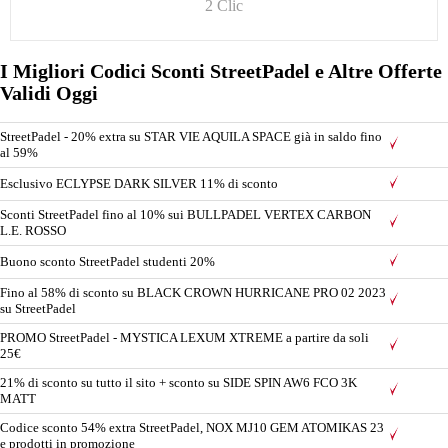
2 Clic
I Migliori Codici Sconti StreetPadel e Altre Offerte
Validi Oggi
StreetPadel - 20% extra su STAR VIE AQUILA SPACE già in saldo fino
al 59%
Esclusivo ECLYPSE DARK SILVER 11% di sconto
Sconti StreetPadel fino al 10% sui BULLPADEL VERTEX CARBON
L.E. ROSSO
Buono sconto StreetPadel studenti 20%
Fino al 58% di sconto su BLACK CROWN HURRICANE PRO 02 2023
su StreetPadel
PROMO StreetPadel - MYSTICA LEXUM XTREME a partire da soli
25€
21% di sconto su tutto il sito + sconto su SIDE SPIN AW6 FCO 3K
MATT
Codice sconto 54% extra StreetPadel, NOX MJ10 GEM ATOMIKAS 23
e prodotti in promozione