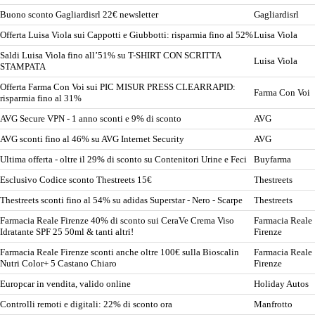
Buono sconto Gagliardisrl 22€ newsletter
Gagliardisrl
Offerta Luisa Viola sui Cappotti e Giubbotti: risparmia fino al 52%
Luisa Viola
Saldi Luisa Viola fino all’51% su T-SHIRT CON SCRITTA
Luisa Viola
STAMPATA
Offerta Farma Con Voi sui PIC MISUR PRESS CLEARRAPID:
Farma Con Voi
risparmia fino al 31%
AVG Secure VPN - 1 anno sconti e 9% di sconto
AVG
AVG sconti fino al 46% su AVG Internet Security
AVG
Ultima offerta - oltre il 29% di sconto su Contenitori Urine e Feci
Buyfarma
Esclusivo Codice sconto Thestreets 15€
Thestreets
Thestreets sconti fino al 54% su adidas Superstar - Nero - Scarpe
Thestreets
Farmacia Reale Firenze 40% di sconto sui CeraVe Crema Viso
Farmacia Reale
Idratante SPF 25 50ml & tanti altri!
Firenze
Farmacia Reale Firenze sconti anche oltre 100€ sulla Bioscalin
Farmacia Reale
Nutri Color+ 5 Castano Chiaro
Firenze
Europcar in vendita, valido online
Holiday Autos
Controlli remoti e digitali: 22% di sconto ora
Manfrotto