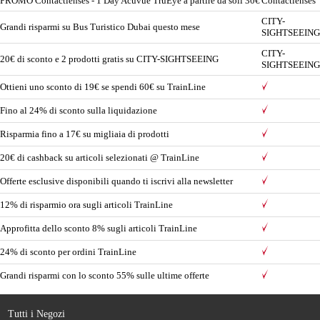
PROMO Contactlenses - 1 Day Acuvue TruEye a partire da soli 30€
Contactlenses
CITY-
Grandi risparmi su Bus Turistico Dubai questo mese
SIGHTSEEING
CITY-
20€ di sconto e 2 prodotti gratis su CITY-SIGHTSEEING
SIGHTSEEING
Ottieni uno sconto di 19€ se spendi 60€ su TrainLine
Fino al 24% di sconto sulla liquidazione
Risparmia fino a 17€ su migliaia di prodotti
20€ di cashback su articoli selezionati @ TrainLine
Offerte esclusive disponibili quando ti iscrivi alla newsletter
12% di risparmio ora sugli articoli TrainLine
Approfitta dello sconto 8% sugli articoli TrainLine
24% di sconto per ordini TrainLine
Grandi risparmi con lo sconto 55% sulle ultime offerte
Tutti i Negozi