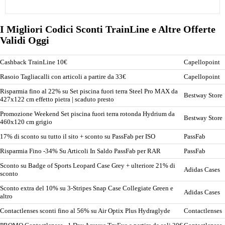
I Migliori Codici Sconti TrainLine e Altre Offerte
Validi Oggi
Cashback TrainLine 10€
Capellopoint
Rasoio Tagliacalli con articoli a partire da 33€
Capellopoint
Risparmia fino al 22% su Set piscina fuori terra Steel Pro MAX da
Bestway Store
427x122 cm effetto pietra | scaduto presto
Promozione Weekend Set piscina fuori terra rotonda Hydrium da
Bestway Store
460x120 cm grigio
17% di sconto su tutto il sito + sconto su PassFab per ISO
PassFab
Risparmia Fino -34% Su Articoli In Saldo PassFab per RAR
PassFab
Sconto su Badge of Sports Leopard Case Grey + ulteriore 21% di
Adidas Cases
sconto
Sconto extra del 10% su 3-Stripes Snap Case Collegiate Green e
Adidas Cases
altro
Contactlenses sconti fino al 56% su Air Optix Plus Hydraglyde
Contactlenses