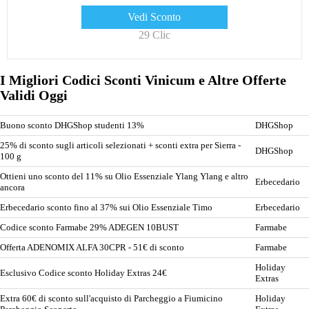
Vedi Sconto
29 Clic
I Migliori Codici Sconti Vinicum e Altre Offerte
Validi Oggi
Buono sconto DHGShop studenti 13%
DHGShop
25% di sconto sugli articoli selezionati + sconti extra per Sierra -
DHGShop
100 g
Ottieni uno sconto del 11% su Olio Essenziale Ylang Ylang e altro
Erbecedario
ancora
Erbecedario sconto fino al 37% sui Olio Essenziale Timo
Erbecedario
Codice sconto Farmabe 29% ADEGEN 10BUST
Farmabe
Offerta ADENOMIX ALFA 30CPR - 51€ di sconto
Farmabe
Holiday
Esclusivo Codice sconto Holiday Extras 24€
Extras
Extra 60€ di sconto sull'acquisto di Parcheggio a Fiumicino
Holiday