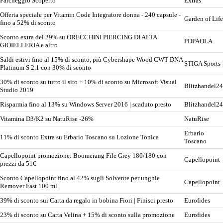
Parcheggio Scoperto
Extras
Offerta speciale per Vitamin Code Integratore donna - 240 capsule -
Garden of Life
fino a 52% di sconto
Sconto extra del 29% su ORECCHINI PIERCING DI ALTA
PDPAOLA
GIOIELLERIA e altro
Saldi estivi fino al 15% di sconto, più Cybershape Wood CWT DNA
STIGA Sports
Platinum S 2.1 con 30% di sconto
30% di sconto su tutto il sito + 10% di sconto su Microsoft Visual
Blitzhandel24
Studio 2019
Risparmia fino al 13% su Windows Server 2016 | scaduto presto
Blitzhandel24
Vitamina D3/K2 su NatuRise -26%
NatuRise
Erbario
11% di sconto Extra su Erbario Toscano su Lozione Tonica
Toscano
Capellopoint promozione: Boomerang File Grey 180/180 con
Capellopoint
prezzi da 51€
Sconto Capellopoint fino al 42% sugli Solvente per unghie
Capellopoint
Remover Fast 100 ml
39% di sconto sui Carta da regalo in bobina Fiori | Finisci presto
Eurofides
23% di sconto su Carta Velina + 15% di sconto sulla promozione
Eurofides