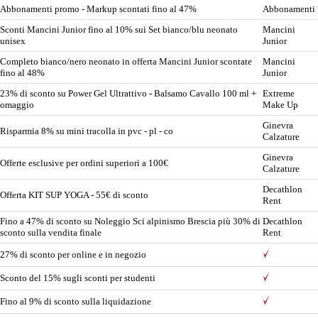
Abbonamenti promo - Markup scontati fino al 47%
Abbonamenti
Sconti Mancini Junior fino al 10% sui Set bianco/blu neonato
Mancini
unisex
Junior
Completo bianco/nero neonato in offerta Mancini Junior scontate
Mancini
fino al 48%
Junior
23% di sconto su Power Gel Ultrattivo - Balsamo Cavallo 100 ml +
Extreme
omaggio
Make Up
Ginevra
Risparmia 8% su mini tracolla in pvc - pl - co
Calzature
Ginevra
Offerte esclusive per ordini superiori a 100€
Calzature
Decathlon
Offerta KIT SUP YOGA - 55€ di sconto
Rent
Fino a 47% di sconto su Noleggio Sci alpinismo Brescia più 30% di
Decathlon
sconto sulla vendita finale
Rent
27% di sconto per online e in negozio
Sconto del 15% sugli sconti per studenti
Fino al 9% di sconto sulla liquidazione