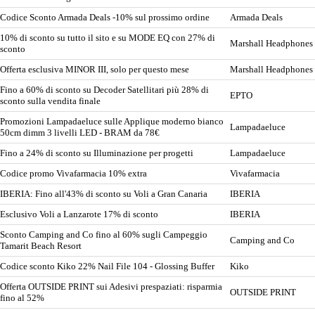
Codice Sconto Armada Deals -10% sul prossimo ordine
Armada Deals
10% di sconto su tutto il sito e su MODE EQ con 27% di
Marshall Headphones
sconto
Offerta esclusiva MINOR III, solo per questo mese
Marshall Headphones
Fino a 60% di sconto su Decoder Satellitari più 28% di
EPTO
sconto sulla vendita finale
Promozioni Lampadaeluce sulle Applique moderno bianco
Lampadaeluce
50cm dimm 3 livelli LED - BRAM da 78€
Fino a 24% di sconto su Illuminazione per progetti
Lampadaeluce
Codice promo Vivafarmacia 10% extra
Vivafarmacia
IBERIA: Fino all'43% di sconto su Voli a Gran Canaria
IBERIA
Esclusivo Voli a Lanzarote 17% di sconto
IBERIA
Sconto Camping and Co fino al 60% sugli Campeggio
Camping and Co
Tamarit Beach Resort
Codice sconto Kiko 22% Nail File 104 - Glossing Buffer
Kiko
Offerta OUTSIDE PRINT sui Adesivi prespaziati: risparmia
OUTSIDE PRINT
fino al 52%