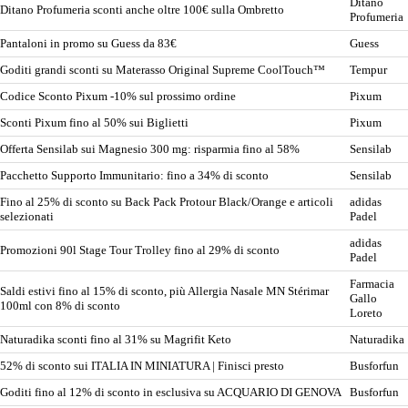
Ditano
Ditano Profumeria sconti anche oltre 100€ sulla Ombretto
Profumeria
Pantaloni in promo su Guess da 83€
Guess
Goditi grandi sconti su Materasso Original Supreme CoolTouch™
Tempur
Codice Sconto Pixum -10% sul prossimo ordine
Pixum
Sconti Pixum fino al 50% sui Biglietti
Pixum
Offerta Sensilab sui Magnesio 300 mg: risparmia fino al 58%
Sensilab
Pacchetto Supporto Immunitario: fino a 34% di sconto
Sensilab
Fino al 25% di sconto su Back Pack Protour Black/Orange e articoli
adidas
selezionati
Padel
adidas
Promozioni 90l Stage Tour Trolley fino al 29% di sconto
Padel
Farmacia
Saldi estivi fino al 15% di sconto, più Allergia Nasale MN Stérimar
Gallo
100ml con 8% di sconto
Loreto
Naturadika sconti fino al 31% su Magrifit Keto
Naturadika
52% di sconto sui ITALIA IN MINIATURA | Finisci presto
Busforfun
Goditi fino al 12% di sconto in esclusiva su ACQUARIO DI GENOVA
Busforfun