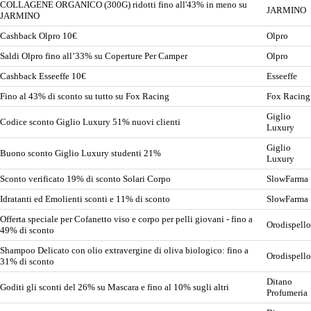
COLLAGENE ORGANICO (300G) ridotti fino all'43% in meno su
JARMINO
JARMINO
Cashback Olpro 10€
Olpro
Saldi Olpro fino all’33% su Coperture Per Camper
Olpro
Cashback Esseeffe 10€
Esseeffe
Fino al 43% di sconto su tutto su Fox Racing
Fox Racing
Giglio
Codice sconto Giglio Luxury 51% nuovi clienti
Luxury
Giglio
Buono sconto Giglio Luxury studenti 21%
Luxury
Sconto verificato 19% di sconto Solari Corpo
SlowFarma
Idratanti ed Emolienti sconti e 11% di sconto
SlowFarma
Offerta speciale per Cofanetto viso e corpo per pelli giovani - fino a
Orodispello
49% di sconto
Shampoo Delicato con olio extravergine di oliva biologico: fino a
Orodispello
31% di sconto
Ditano
Goditi gli sconti del 26% su Mascara e fino al 10% sugli altri
Profumeria