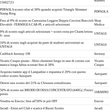
Rubbex
15002723
PDPAOLA sconto oltre al 39% quando acquisti Triangle Shimmer
PDPAOLA
Stamp Ring
Fino al 9% di sconto su Carrozzina Leggera Doppia Crociera Braccioli
Shop
Elevabili -TERMIGEA CAR-PL e articoli selezionati
Medica
9% di sconto sugli articoli selezionati + sconti extra per Charm lettera
UNTAGS
S - nero
10% di sconto sugli acquisti da parte di studenti universitari su
UNTAGS
UNTAGS
Cashback Inestasy 10€
Inestasy
Vicario Cinque promo - Abito chemisier lungo in raso di cotone con
Vicario
manica lunga Adina scontati fino al 38%
Cinque
Acquista tramite app il Lampadine e risparmia il 26% con questo
Autoparti
codice sconto Autoparti
Ottieni uno sconto del 21% su Chiusura centralizzata
Autoparti
50% di sconto sui BRODO DI OSSA CONCENTRATO (440G) | Finisci
JARMINO
presto
Vendita su Enecta | fino all'50% in più OFF
Enecta
Jacadi - Entra nel Club e scarica 4 Buoni Sconto
Jacadi