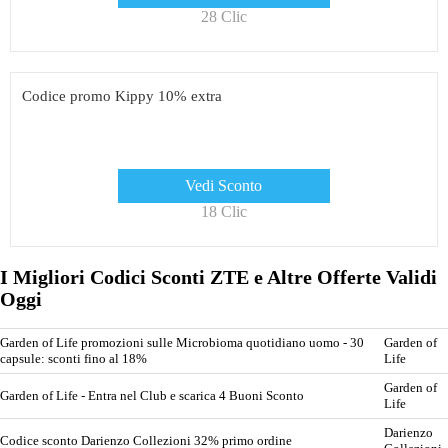
28 Clic
Codice promo Kippy 10% extra
Vedi Sconto
18 Clic
I Migliori Codici Sconti ZTE e Altre Offerte Validi
Oggi
Garden of Life promozioni sulle Microbioma quotidiano uomo - 30
Garden of
capsule: sconti fino al 18%
Life
Garden of
Garden of Life - Entra nel Club e scarica 4 Buoni Sconto
Life
Darienzo
Codice sconto Darienzo Collezioni 32% primo ordine