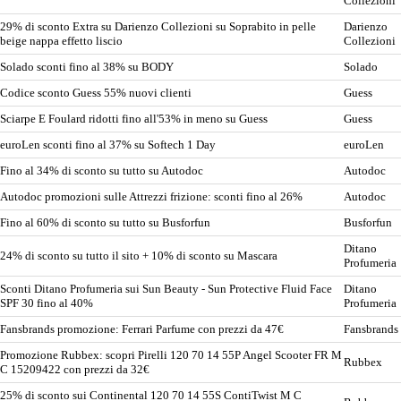
Collezioni
29% di sconto Extra su Darienzo Collezioni su Soprabito in pelle
Darienzo
beige nappa effetto liscio
Collezioni
Solado sconti fino al 38% su BODY
Solado
Codice sconto Guess 55% nuovi clienti
Guess
Sciarpe E Foulard ridotti fino all'53% in meno su Guess
Guess
euroLen sconti fino al 37% su Softech 1 Day
euroLen
Fino al 34% di sconto su tutto su Autodoc
Autodoc
Autodoc promozioni sulle Attrezzi frizione: sconti fino al 26%
Autodoc
Fino al 60% di sconto su tutto su Busforfun
Busforfun
Ditano
24% di sconto su tutto il sito + 10% di sconto su Mascara
Profumeria
Sconti Ditano Profumeria sui Sun Beauty - Sun Protective Fluid Face
Ditano
SPF 30 fino al 40%
Profumeria
Fansbrands promozione: Ferrari Parfume con prezzi da 47€
Fansbrands
Promozione Rubbex: scopri Pirelli 120 70 14 55P Angel Scooter FR M
Rubbex
C 15209422 con prezzi da 32€
25% di sconto sui Continental 120 70 14 55S ContiTwist M C