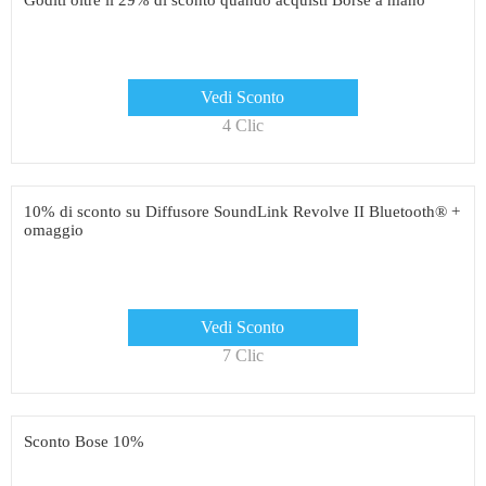
Goditi oltre il 29% di sconto quando acquisti Borse a mano
Vedi Sconto
4 Clic
10% di sconto su Diffusore SoundLink Revolve II Bluetooth® +
omaggio
Vedi Sconto
7 Clic
Sconto Bose 10%