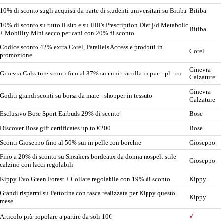
10% di sconto sugli acquisti da parte di studenti universitari su Bitiba
Bitiba
10% di sconto su tutto il sito e su Hill's Prescription Diet j/d Metabolic
Bitiba
+ Mobility Mini secco per cani con 20% di sconto
Codice sconto 42% extra Corel, Parallels Access e prodotti in
Corel
promozione
Ginevra
Ginevra Calzature sconti fino al 37% su mini tracolla in pvc - pl - co
Calzature
Ginevra
Goditi grandi sconti su borsa da mare - shopper in tessuto
Calzature
Esclusivo Bose Sport Earbuds 29% di sconto
Bose
Discover Bose gift certificates up to €200
Bose
Sconti Gioseppo fino al 50% sui in pelle con borchie
Gioseppo
Fino a 20% di sconto su Sneakers bordeaux da donna nospelt stile
Gioseppo
calzino con lacci regolabili
Kippy Evo Green Forest + Collare regolabile con 19% di sconto
Kippy
Grandi risparmi su Pettorina con tasca realizzata per Kippy questo
Kippy
mese
Articolo più popolare a partire da soli 10€